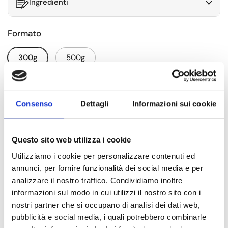
Ingredienti
Formato
300g
500g
Ripieno
Consenso
Dettagli
Informazioni sui cookie
Verde
Zucca
Funghi
Patate
Patate porri e pancetta
Patate e salsiccia
Questo sito web utilizza i cookie
Utilizziamo i cookie per personalizzare contenuti ed
Patate e funghi
Porri
Radicchio
annunci, per fornire funzionalità dei social media e per
analizzare il nostro traffico. Condividiamo inoltre
Radicchio e gorgonzola
informazioni sul modo in cui utilizzi il nostro sito con i
nostri partner che si occupano di analisi dei dati web,
pubblicità e social media, i quali potrebbero combinarle
Radicchio e salsiccia
Ricotta e speck