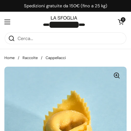
Passa ai contenuti
Spedizioni gratuite da 150€ (fino a 25 kg)
Apri carrell
0
Apri menu
Home
/
Raccolte
/
Cappellacci