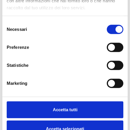
con altre informazioni che hai fornito loro o che hanno
raccolto dal tuo utilizzo dei loro servizi.
Ripieno della settimana
Selezione
Necessari
del
€9,30
consenso
Preferenze
Quantità
Aggiungi al carrello
Statistiche
Marketing
Acquista ora
Accetta tutti
Condividi
Facebook
Twitter
Pinterest
Accetta selezionati